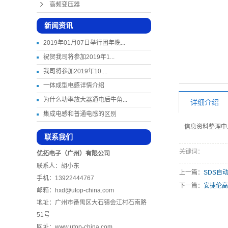
高频变压器
新闻资讯
2019年01月07日举行团年晚...
祝贺我司将参加2019年1...
我司将参加2019年10....
一体成型电感详情介绍
为什么功率放大器通电后牛角...
详细介绍
集成电感和普通电感的区别
信息资料整理中..
联系我们
关键词：
优拓电子（广州）有限公司
联系人：胡小东
上一篇：
SDS自
手机：13922444767
下一篇：
安捷伦高
邮箱：hxd@utop-china.com
地址：广州市番禺区大石镇会江村石南路
51号
网址：
www.utop-china.com